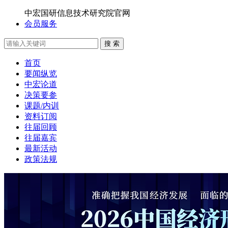
中宏国研信息技术研究院官网
会员服务
搜 索
首页
要闻纵览
中宏论道
决策要参
课题/内训
资料订阅
往届回顾
往届嘉宾
最新活动
政策法规