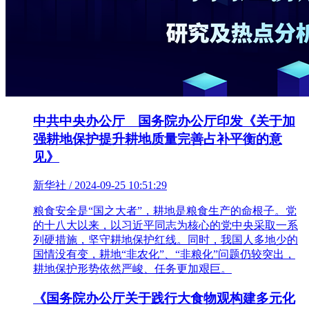
中共中央办公厅 国务院办公厅印发《关于加
强耕地保护提升耕地质量完善占补平衡的意
见》
新华社 / 2024-09-25 10:51:29
粮食安全是“国之大者”，耕地是粮食生产的命根子。党
的十八大以来，以习近平同志为核心的党中央采取一系
列硬措施，坚守耕地保护红线。同时，我国人多地少的
国情没有变，耕地“非农化”、“非粮化”问题仍较突出，
耕地保护形势依然严峻、任务更加艰巨。
《国务院办公厅关于践行大食物观构建多元化