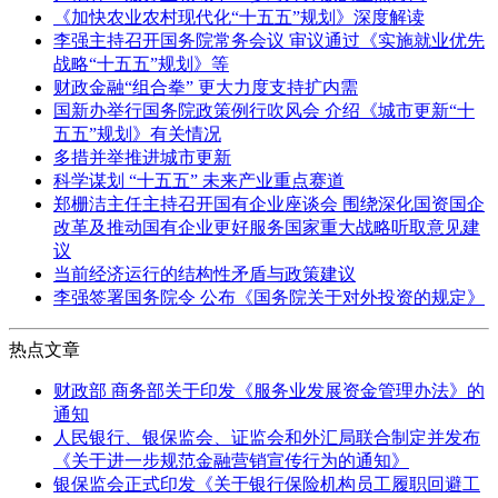
《加快农业农村现代化“十五五”规划》深度解读
李强主持召开国务院常务会议 审议通过《实施就业优先
战略“十五五”规划》等
财政金融“组合拳” 更大力度支持扩内需
国新办举行国务院政策例行吹风会 介绍《城市更新“十
五五”规划》有关情况
多措并举推进城市更新
科学谋划 “十五五” 未来产业重点赛道
郑栅洁主任主持召开国有企业座谈会 围绕深化国资国企
改革及推动国有企业更好服务国家重大战略听取意见建
议
当前经济运行的结构性矛盾与政策建议
李强签署国务院令 公布《国务院关于对外投资的规定》
热点文章
财政部 商务部关于印发《服务业发展资金管理办法》的
通知
人民银行、银保监会、证监会和外汇局联合制定并发布
《关于进一步规范金融营销宣传行为的通知》
银保监会正式印发《关于银行保险机构员工履职回避工