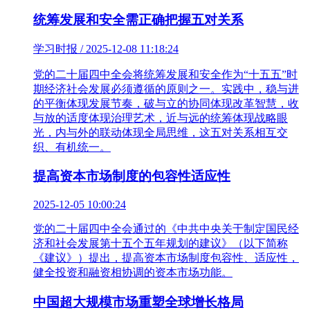
统筹发展和安全需正确把握五对关系
学习时报 / 2025-12-08 11:18:24
党的二十届四中全会将统筹发展和安全作为“十五五”时
期经济社会发展必须遵循的原则之一。实践中，稳与进
的平衡体现发展节奏，破与立的协同体现改革智慧，收
与放的适度体现治理艺术，近与远的统筹体现战略眼
光，内与外的联动体现全局思维，这五对关系相互交
织、有机统一。
提高资本市场制度的包容性适应性
2025-12-05 10:00:24
党的二十届四中全会通过的《中共中央关于制定国民经
济和社会发展第十五个五年规划的建议》（以下简称
《建议》）提出，提高资本市场制度包容性、适应性，
健全投资和融资相协调的资本市场功能。
中国超大规模市场重塑全球增长格局