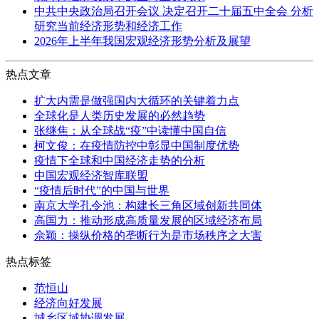
中共中央政治局召开会议 决定召开二十届五中全会 分析
研究当前经济形势和经济工作
2026年上半年我国宏观经济形势分析及展望
热点文章
扩大内需是做强国内大循环的关键着力点
全球化是人类历史发展的必然趋势
张继焦：从全球战“疫”中读懂中国自信
柯文俊：在疫情防控中彰显中国制度优势
疫情下全球和中国经济走势的分析
中国宏观经济智库联盟
“疫情后时代”的中国与世界
南京大学孔令池：构建长三角区域创新共同体
高国力：推动形成高质量发展的区域经济布局
佘颖：操纵价格的垄断行为是市场秩序之大害
热点标签
范恒山
经济向好发展
城乡区域协调发展