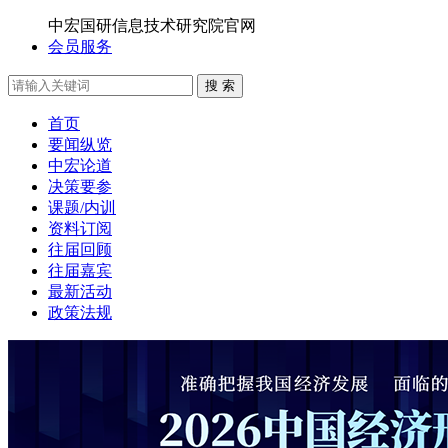
中宏国研信息技术研究院官网
会员服务
搜 索
首页
要闻纵览
中宏论道
决策要参
课题/内训
资料订阅
往届回顾
往届嘉宾
最新活动
政策法规