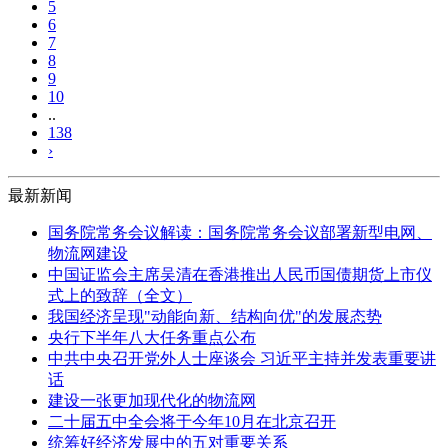
5
6
7
8
9
10
..
138
›
最新新闻
国务院常务会议解读：国务院常务会议部署新型电网、
物流网建设
中国证监会主席吴清在香港推出人民币国债期货上市仪
式上的致辞（全文）
我国经济呈现"动能向新、结构向优"的发展态势
央行下半年八大任务重点公布
中共中央召开党外人士座谈会 习近平主持并发表重要讲
话
建设一张更加现代化的物流网
二十届五中全会将于今年10月在北京召开
统筹好经济发展中的五对重要关系