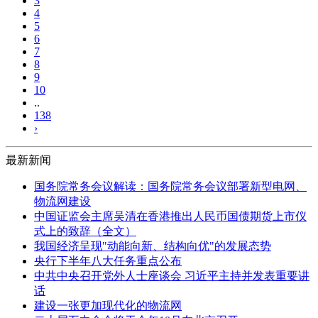
3
4
5
6
7
8
9
10
..
138
›
最新新闻
国务院常务会议解读：国务院常务会议部署新型电网、
物流网建设
中国证监会主席吴清在香港推出人民币国债期货上市仪
式上的致辞（全文）
我国经济呈现"动能向新、结构向优"的发展态势
央行下半年八大任务重点公布
中共中央召开党外人士座谈会 习近平主持并发表重要讲
话
建设一张更加现代化的物流网