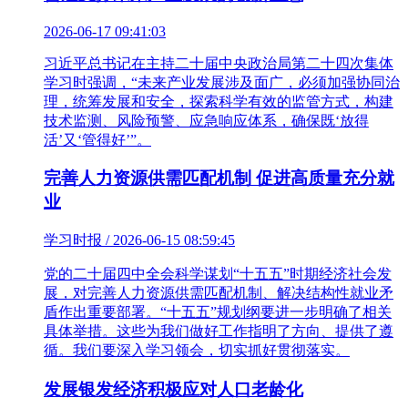
2026-06-17 09:41:03
习近平总书记在主持二十届中央政治局第二十四次集体
学习时强调，“未来产业发展涉及面广，必须加强协同治
理，统筹发展和安全，探索科学有效的监管方式，构建
技术监测、风险预警、应急响应体系，确保既‘放得
活’又‘管得好’”。
完善人力资源供需匹配机制 促进高质量充分就
业
学习时报 / 2026-06-15 08:59:45
党的二十届四中全会科学谋划“十五五”时期经济社会发
展，对完善人力资源供需匹配机制、解决结构性就业矛
盾作出重要部署。“十五五”规划纲要进一步明确了相关
具体举措。这些为我们做好工作指明了方向、提供了遵
循。我们要深入学习领会，切实抓好贯彻落实。
发展银发经济积极应对人口老龄化