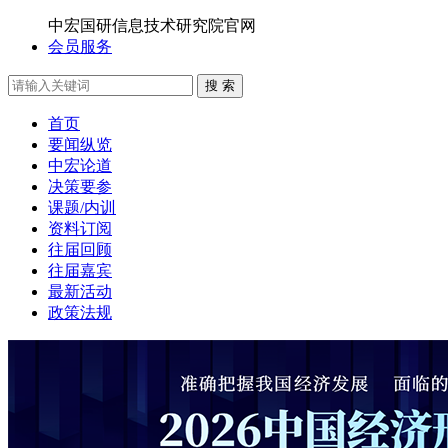
中宏国研信息技术研究院官网
会员服务
搜 索
首页
要闻纵览
中宏论道
决策要参
课题/内训
资料订阅
往届回顾
往届嘉宾
最新活动
政策法规