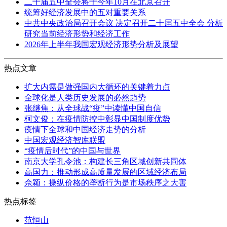
二十届五中全会将于今年10月在北京召开
统筹好经济发展中的五对重要关系
中共中央政治局召开会议 决定召开二十届五中全会 分析
研究当前经济形势和经济工作
2026年上半年我国宏观经济形势分析及展望
热点文章
扩大内需是做强国内大循环的关键着力点
全球化是人类历史发展的必然趋势
张继焦：从全球战“疫”中读懂中国自信
柯文俊：在疫情防控中彰显中国制度优势
疫情下全球和中国经济走势的分析
中国宏观经济智库联盟
“疫情后时代”的中国与世界
南京大学孔令池：构建长三角区域创新共同体
高国力：推动形成高质量发展的区域经济布局
佘颖：操纵价格的垄断行为是市场秩序之大害
热点标签
范恒山