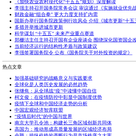
《加快农业农村现代化“十五五”规划》深度解读
李强主持召开国务院常务会议 审议通过《实施就业优先战
财政金融“组合拳” 更大力度支持扩内需
国新办举行国务院政策例行吹风会 介绍《城市更新“十五
多措并举推进城市更新
科学谋划 “十五五” 未来产业重点赛道
郑栅洁主任主持召开国有企业座谈会 围绕深化国资国企
当前经济运行的结构性矛盾与政策建议
李强签署国务院令 公布《国务院关于对外投资的规定》
热点文章
加强基础研究的战略意义与实践要求
全球化是人类历史发展的必然趋势
张继焦：从全球战“疫”中读懂中国自信
柯文俊：在疫情防控中彰显中国制度优势
疫情下全球和中国经济走势的分析
中国宏观经济智库联盟
“疫情后时代”的中国与世界
南京大学孔令池：构建长三角区域创新共同体
高国力：推动形成高质量发展的区域经济布局
佘颖：操纵价格的垄断行为是市场秩序之大害