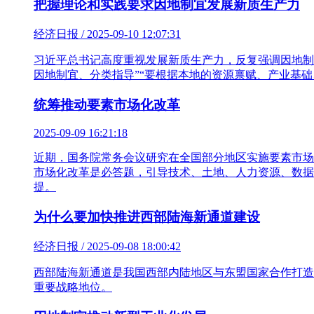
把握理论和实践要求因地制宜发展新质生产力
经济日报 / 2025-09-10 12:07:31
习近平总书记高度重视发展新质生产力，反复强调因地制
因地制宜、分类指导”“要根据本地的资源禀赋、产业基
统筹推动要素市场化改革
2025-09-09 16:21:18
近期，国务院常务会议研究在全国部分地区实施要素市场
市场化改革是必答题，引导技术、土地、人力资源、数据
提。
为什么要加快推进西部陆海新通道建设
经济日报 / 2025-09-08 18:00:42
西部陆海新通道是我国西部内陆地区与东盟国家合作打造
重要战略地位。