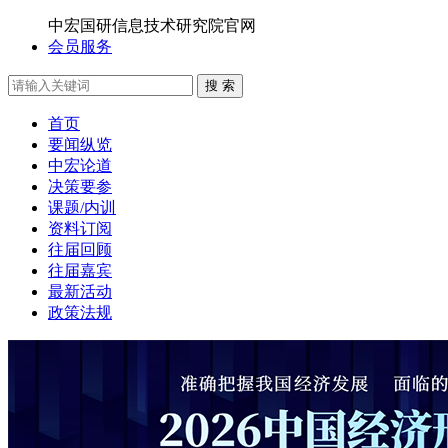
中宏国研信息技术研究院官网
会员服务
搜 索
首页
要闻纵览
中宏论道
决策要参
课题/内训
资料订阅
往届回顾
往届嘉宾
最新活动
政策法规