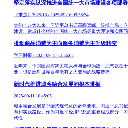
坚定落实纵深推进全国统一大市场建设各项部署
《求是》2025/18 / 2025-09-16 09:55:54
党的十八大以来，习近平总书记高瞻远瞩、统揽全局，立
建设、建成什么样的全国统一大市场等重大理论和实践问
推动商品消费为主向服务消费为主升级转变
学习时报 / 2025-09-15 13:26:07
近年来，个别国家挥舞关税大棒与全球为敌，底气就在于
要，也是应对世界百年未有之大变局的战略选择。
新时代推进城乡融合发展的根本遵循
2025-09-11 10:45:05
城乡融合发展是中国式现代化的必然要求。习近平总书记
向和实践路径。作为习近平经济思想的重要组成部分，习
代性